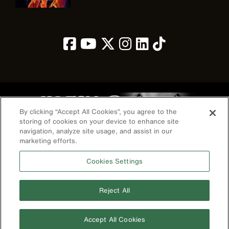
Image
By clicking “Accept All Cookies”, you agree to the
storing of cookies on your device to enhance site
navigation, analyze site usage, and assist in our
marketing efforts.
개인정보 보호 정책
약관
Cookies Settings
연락처
©2026 Klein Tools, Inc. • All Rights Reserved
Reject All
전화번호
+010-3400-5415
Accept All Cookies