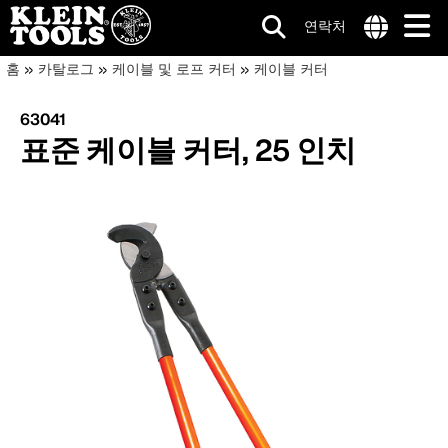
연락처
메
Internationa
이
주
홈
카탈로그
케이블 및 로프 커터
케이블 커터
site
요
인
동
links
콘
63041
menu
네
텐
경
표준 케이블 커터, 25 인치
츠
비
로
로
건
게
너
이
뛰
기
션