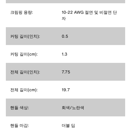
크림핑 용량:
10-22 AWG 절연 및 비절연 단
자
커팅 길이(인치):
0.5
커팅 길이(cm):
1.3
전체 길이(인치):
7.75
전체 길이(cm):
19.7
핸들 색상:
회색/노란색
핸들 마감:
더블 딥