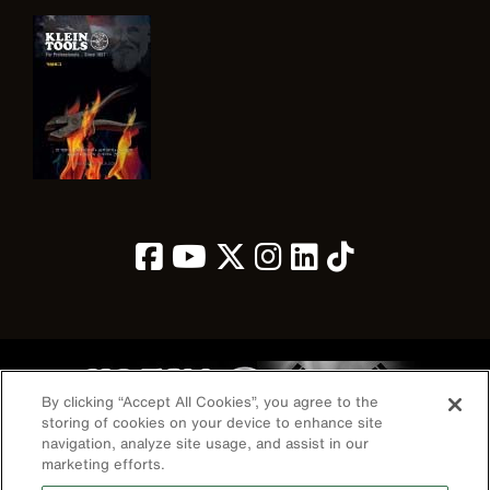
Image
By clicking “Accept All Cookies”, you agree to the
storing of cookies on your device to enhance site
navigation, analyze site usage, and assist in our
marketing efforts.
개인정보 보호 정책