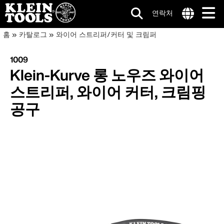
연락처
메
Internationa
이
주
홈
카탈로그
와이어 스트리퍼/커터 및 크림퍼
site
요
인
동
links
콘
1009
menu
네
텐
경
Klein-Kurve 롱 노우즈 와이어
츠
비
로
로
스트리퍼, 와이어 커터, 크림핑
건
게
공구
너
이
뛰
기
션