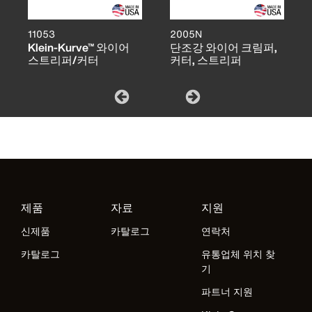
11053
2005N
Klein-Kurve™ 와이어
단조강 와이어 크림퍼,
스트리퍼/커터
커터, 스트리퍼
제품
자료
지원
신제품
카탈로그
연락처
카탈로그
유통업체 위치 찾
기
파트너 지원