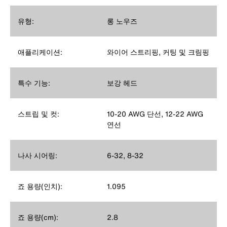
유형:
롱 노우즈
애플리케이션:
와이어 스트리핑, 커팅 및 크림핑
특수 기능:
보강 헤드
스트립 및 컷:
10-20 AWG 단선, 12-22 AWG
연선
나사 시어링:
6-32, 8-32
죠 용량(인치):
1.095
죠 용량(cm):
2.8