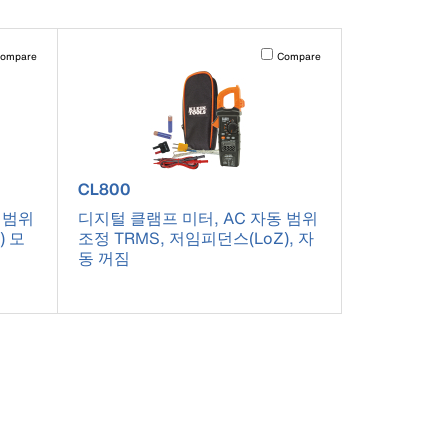
pdated.
vating this element will cause content on the page to be updated.
Activating this element will cause co
ompare
Compare
product number CL800
CL800
 범위
디지털 클램프 미터, AC 자동 범위
) 모
조정 TRMS, 저임피던스(LoZ), 자
동 꺼짐
pdated.