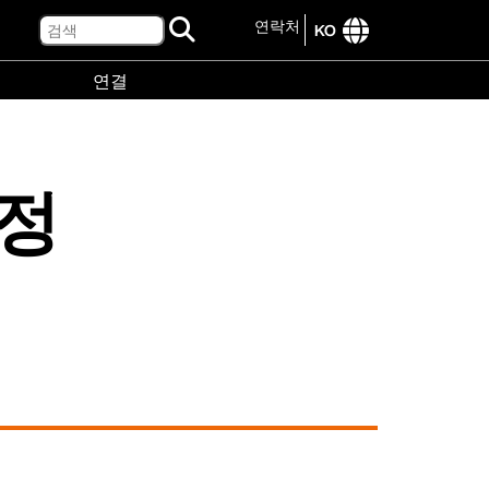
검
연락처
KO
색
International
연결
site
links
연
menu
결
menu
측정