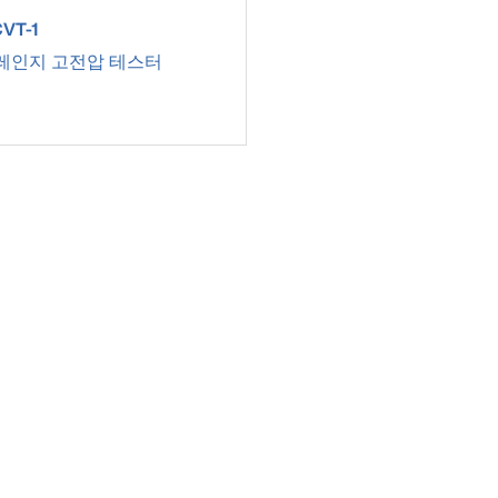
uct number HVNCVT-1
VT-1
레인지 고전압 테스터