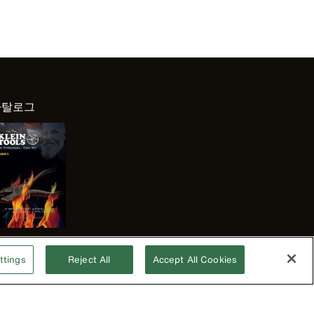
카탈로그
ttings
Reject All
Accept All Cookies