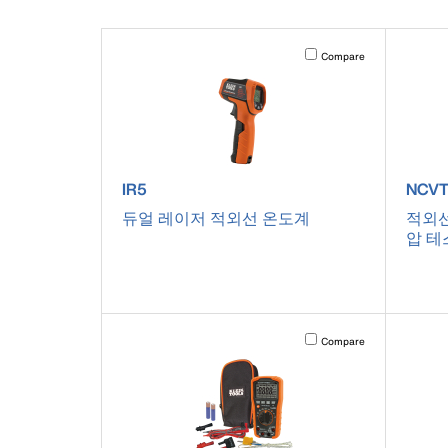
Activating this element will 
Compare
product number IR5
produ
IR5
NCVT
듀얼 레이저 적외선 온도계
적외선
압 테스
Activating this element will 
Compare