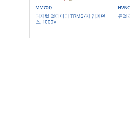
product number MM700
prod
MM700
HVNC
디지털 멀티미터 TRMS/저 임피던
듀얼 
스, 1000V