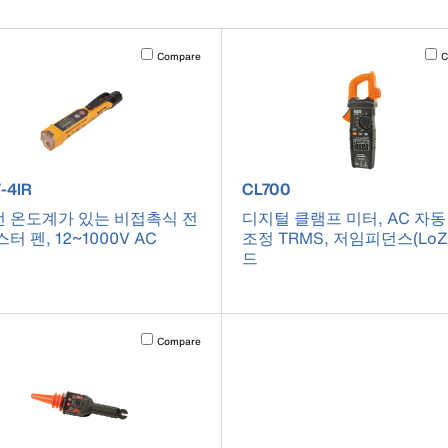
cause content on the page to be updated.
Activating this element will cause content on the page to be u
Acti
Compare
C
ct number NCVT-4IR
product number CL700
-4IR
CL700
 온도계가 있는 비접촉식 전
디지털 클램프 미터, AC 자동
터 펜, 12~1000V AC
조정 TRMS, 저임피던스(LoZ
드
cause content on the page to be updated.
Activating this element will cause content on the page to be u
Compare