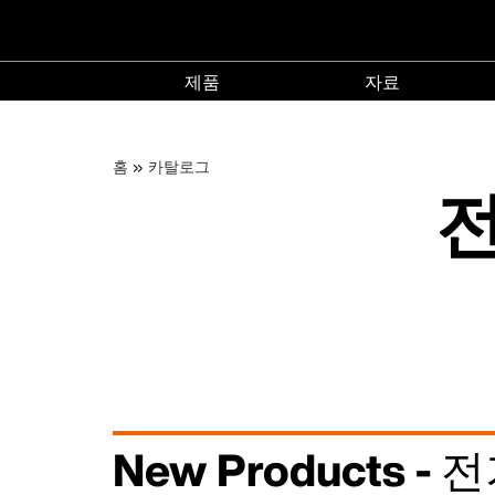
메
제품
자료
인
제
자
품
료
이
주
홈
카탈로그
menu
menu
네
전
요
콘
동
텐
비
츠
경
로
게
건
너
로
뛰
이
기
션
New Products 