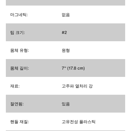
마그네틱:
없음
팁 크기:
#2
몸체 유형:
원형
몸체 길이:
7'' (17.8 cm)
재료:
고주파 열처리 강
절연됨:
있음
핸들 재질:
고유전성 플라스틱