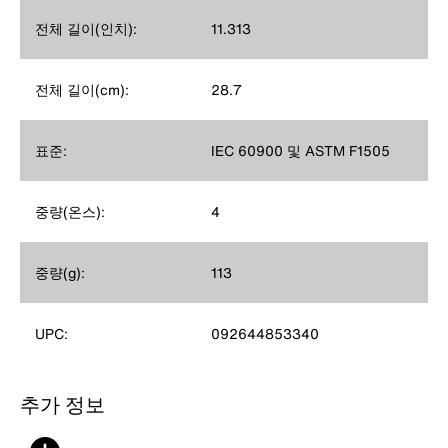
전체 길이(인치):
11.313
전체 길이(cm):
28.7
표준:
IEC 60900 및 ASTM F1505
중량(온스):
4
중량(g):
113
UPC:
092644853340
추가 정보