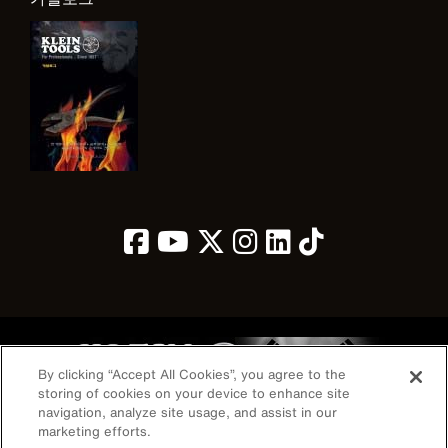
Image
By clicking “Accept All Cookies”, you agree to the
storing of cookies on your device to enhance site
navigation, analyze site usage, and assist in our
marketing efforts.
개인정보 보호 정책