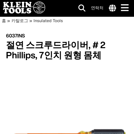
연락처
메
Internationa
이
주
홈
카탈로그
Insulated Tools
site
요
인
동
links
콘
6037INS
menu
네
텐
경
절연 스크루드라이버, # 2
츠
비
로
로
Phillips, 7인치 원형 몸체
건
게
너
이
뛰
기
션