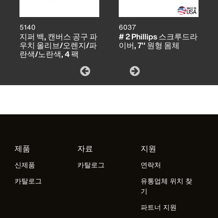
5140
6037
지퍼 백, 캔버스 공구 파
# 2 Phillips 스크루드라
우치 올리브/오렌지/파
이버, 7'' 원형 몸체
란색/노란색, 4 팩
제품
자료
지원
신제품
카탈로그
연락처
카탈로그
유통업체 위치 찾
기
파트너 지원